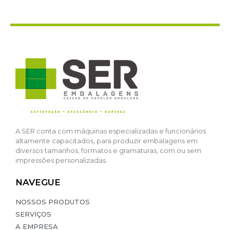
k panel
k panel
k panel
k panel
k panel
k panel
A SER conta com máquinas especializadas e funcionários
k panel
altamente capacitados, para produzir embalagens em
diversos tamanhos, formatos e gramaturas, com ou sem
k panel
impressões personalizadas.
k panel
NAVEGUE
k panel
NOSSOS PRODUTOS
SERVIÇOS
k panel
A EMPRESA