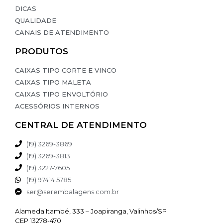
k panel
DICAS
QUALIDADE
k panel
CANAIS DE ATENDIMENTO
k panel
PRODUTOS
k panel
CAIXAS TIPO CORTE E VINCO
k panel
CAIXAS TIPO MALETA
CAIXAS TIPO ENVOLTÓRIO
k panel
ACESSÓRIOS INTERNOS
k panel
CENTRAL DE ATENDIMENTO
k panel
(19) 3269-3869
(19) 3269-3813
k panel
(19) 3227-7605
ti
(19) 97414 5785
ser@serembalagens.com.br
k
Alameda Itambé, 333 – Joapiranga, Valinhos/SP
k Panel
CEP 13278-470