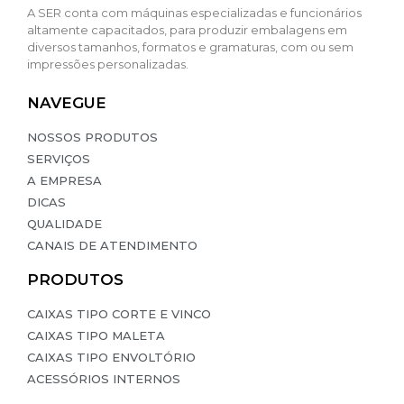
A SER conta com máquinas especializadas e funcionários
altamente capacitados, para produzir embalagens em
diversos tamanhos, formatos e gramaturas, com ou sem
impressões personalizadas.
NAVEGUE
nel
NOSSOS PRODUTOS
SERVIÇOS
nel
A EMPRESA
DICAS
QUALIDADE
CANAIS DE ATENDIMENTO
nk
PRODUTOS
CAIXAS TIPO CORTE E VINCO
CAIXAS TIPO MALETA
CAIXAS TIPO ENVOLTÓRIO
ın al
ACESSÓRIOS INTERNOS